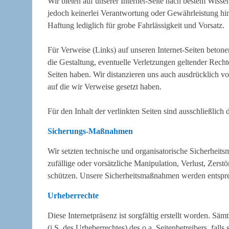
Wir bieten auf unserer Internet-Seite nach bestem Wisse
jedoch keinerlei Verantwortung oder Gewährleistung hin
Haftung lediglich für grobe Fahrlässigkeit und Vorsatz.
Für Verweise (Links) auf unseren Internet-Seiten betonen
die Gestaltung, eventuelle Verletzungen geltender Recht
Seiten haben. Wir distanzieren uns auch ausdrücklich vo
auf die wir Verweise gesetzt haben.
Für den Inhalt der verlinkten Seiten sind ausschließlich 
Sicherungs-Maßnahmen
Wir setzten technische und organisatorische Sicherhei
zufällige oder vorsätzliche Manipulation, Verlust, Zers
schützen. Unsere Sicherheitsmaßnahmen werden entsprec
Urheberrechte
Diese Internetpräsenz ist sorgfältig erstellt worden. Säm
(i.S. des Urheberrechtes) des o.a. Seitenbetreibers, fall