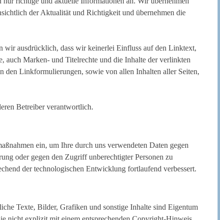
n nur richtige und aktuelle Informationen an. Wir übernehmen
sichtlich der Aktualität und Richtigkeit und übernehmen die
 wir ausdrücklich, dass wir keinerlei Einfluss auf den Linktext,
e, auch Marken- und Titelrechte und die Inhalte der verlinkten
n den Linkformulierungen, sowie von allen Inhalten aller Seiten,
deren Betreiber verantwortlich.
tsmaßnahmen ein, um Ihre durch uns verwendeten Daten gegen
törung oder gegen den Zugriff unberechtigter Personen zu
hend der technologischen Entwicklung fortlaufend verbessert.
tliche Texte, Bilder, Grafiken und sonstige Inhalte sind Eigentum
s sie nicht explizit mit einem entsprechenden Copyright-Hinweis